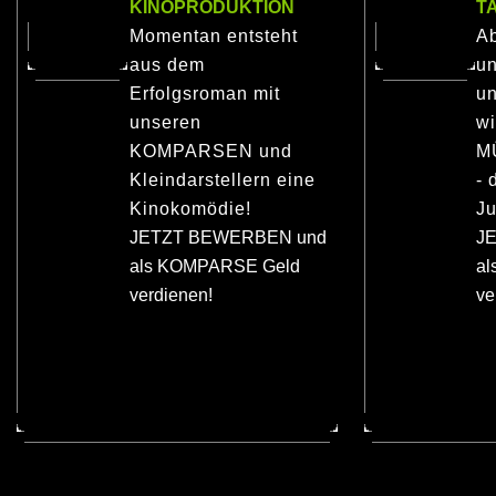
KINOPRODUKTION
T
Momentan entsteht
Ab
aus dem
u
Erfolgsroman mit
un
unseren
wi
KOMPARSEN und
M
Kleindarstellern eine
- 
Kinokomödie!
Ju
JETZT BEWERBEN und
J
als KOMPARSE Geld
a
verdienen!
ve