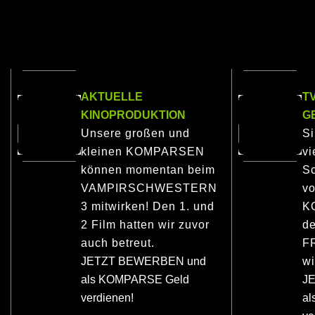
AKTUELLE
T
KINOPRODUKTION
G
Unsere großen und
S
kleinen KOMPARSEN
vi
können momentan beim
Sc
VAMPIRSCHWESTERN
vo
3 mitwirken! Den 1. und
K
2 Film hatten wir zuvor
de
auch betreut.
F
JETZT BEWERBEN und
wi
als KOMPARSE Geld
J
verdienen!
a