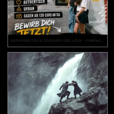
DREHARBEITEN IN DUISBURG UND KÖLN – KOMPARS*INNEN GESUCHT!