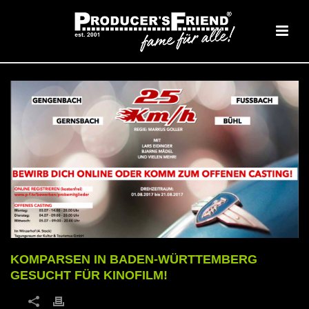
KOMPARSEN IN BADEN-WÜRTTEMBERG
GESUCHT FÜR KINOFILM!
1