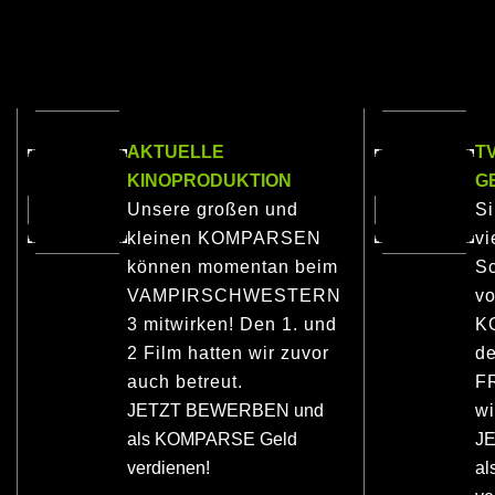
AKTUELLE
T
KINOPRODUKTION
G
Unsere großen und
S
kleinen KOMPARSEN
vi
können momentan beim
Sc
VAMPIRSCHWESTERN
vo
3 mitwirken! Den 1. und
K
2 Film hatten wir zuvor
de
auch betreut.
F
JETZT BEWERBEN und
wi
als KOMPARSE Geld
J
verdienen!
a