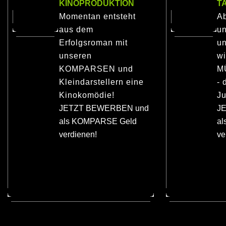
KINOPRODUKTION
T
Momentan entsteht
Ab
aus dem
u
Erfolgsroman mit
un
unseren
wi
KOMPARSEN und
M
Kleindarstellern eine
- 
Kinokomödie!
Ju
JETZT BEWERBEN und
J
als KOMPARSE Geld
a
verdienen!
ve