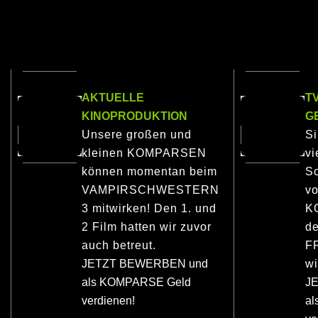
AKTUELLE
T
KINOPRODUKTION
G
Unsere großen und
S
kleinen KOMPARSEN
vi
können momentan beim
Sc
VAMPIRSCHWESTERN
vo
3 mitwirken! Den 1. und
K
2 Film hatten wir zuvor
de
auch betreut.
F
JETZT BEWERBEN und
wi
als KOMPARSE Geld
J
verdienen!
a