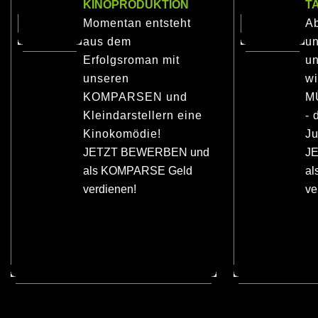
KINOPRODUKTION
T
Momentan entsteht
Ab
aus dem
u
Erfolgsroman mit
un
unseren
wi
KOMPARSEN und
M
Kleindarstellern eine
- 
Kinokomödie!
Ju
JETZT BEWERBEN und
J
als KOMPARSE Geld
a
verdienen!
ve