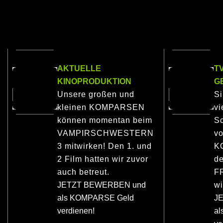
AKTUELLE
T
KINOPRODUKTION
G
Unsere großen und
S
kleinen KOMPARSEN
vi
können momentan beim
Sc
VAMPIRSCHWESTERN
vo
3 mitwirken! Den 1. und
K
2 Film hatten wir zuvor
de
auch betreut.
F
JETZT BEWERBEN und
wi
als KOMPARSE Geld
J
verdienen!
a