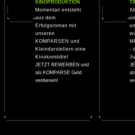
KINOPRODUKTION
T
Momentan entsteht
Ab
aus dem
u
Erfolgsroman mit
un
unseren
wi
KOMPARSEN und
M
Kleindarstellern eine
- 
Kinokomödie!
Ju
JETZT BEWERBEN und
J
als KOMPARSE Geld
a
verdienen!
ve