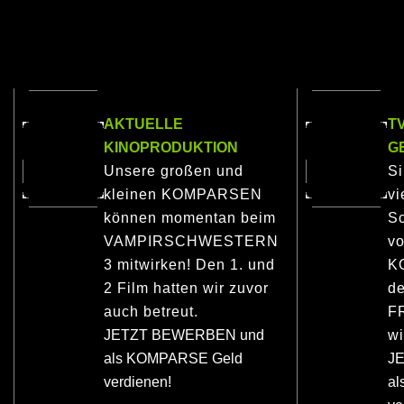
AKTUELLE
T
KINOPRODUKTION
G
Unsere großen und
S
kleinen KOMPARSEN
vi
können momentan beim
Sc
VAMPIRSCHWESTERN
vo
3 mitwirken! Den 1. und
K
2 Film hatten wir zuvor
de
auch betreut.
F
JETZT BEWERBEN und
wi
als KOMPARSE Geld
J
verdienen!
a