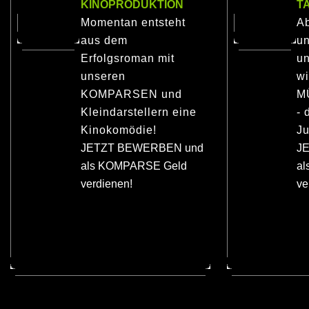
KINOPRODUKTION
T
Momentan entsteht
Ab
aus dem
u
Erfolgsroman mit
un
unseren
wi
KOMPARSEN und
M
Kleindarstellern eine
- 
Kinokomödie!
Ju
JETZT BEWERBEN und
J
als KOMPARSE Geld
a
verdienen!
ve